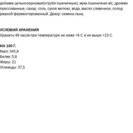
добавка цельнозерновая(отруби пшеничные), мука пшеничная в/с, дрожжи
прессованные, сахар, соль, сухое молоко, вода, масло сливочное, солод
ржаной ферментированный. Декор: семена льна.
УСЛОВИЯ ХРАНЕНИЯ
Хранить 48 часов при температуре не ниже +6 С и не выше +23 С
НА 100 Г.
Ккал: 345,8
Белки: 5,8
Жиры: 21
Углеводы: 37,5